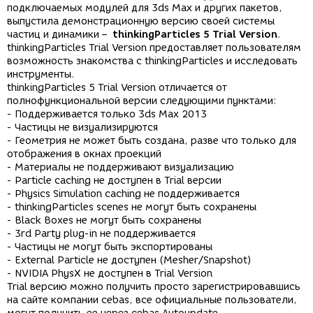
подключаемых модулей для 3ds Max и других пакетов,
выпустила демонстрационную версию своей системы
частиц и динамики –
thinkingParticles 5 Trial Version
.
thinkingParticles Trial Version предоставляет пользователям
возможность знакомства с thinkingParticles и исследовать
инструменты.
thinkingParticles 5 Trial Version отличается от
полнофункциональной версии следующими пунктами:
- Поддерживается только 3ds Max 2013
- Частицы не визуализируются
- Геометрия не может быть создана, разве что только для
отображения в окнах проекций
- Материалы не поддерживают визуализацию
- Particle caching не доступен в Trial версии
- Physics Simulation caching не поддерживается
- thinkingParticles scenes не могут быть сохранены
- Black Boxes не могут быть сохранены
- 3rd Party plug-in не поддерживается
- Частицы не могут быть экспортированы
- External Particle не доступен (Mesher/Snapshot)
- NVIDIA PhysX не доступен в Trial Version
Trial версию можно получить просто зарегистрировавшись
на сайте компании cebas, все официальные пользователи,