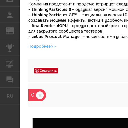
Компания представит и продемонстрирует след
-
thinkingParticles 6
– будущая версия мощной с
РАБОТА
-
thinkingParticles GE™
- специальная версия tP
создавать мощные эффекты частиц в удобном ин
-
finalRender 4GPU
– продукт, который уже на п
REN
ЖУРНАЛ
для закрытого сообщества тестеров.
-
cebas Product Manager
– новая система управ
Подробнее>>
КОНКУРСЫ
КУРСЫ
Сохранить
ФОРУМ
0
RU
Русский