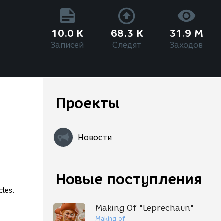
10.0 K
68.3 K
31.9 M
Записей
Следят
Заходов
Проекты
Новости
Новые поступления
cles.
Making Of "Leprechaun"
Making of