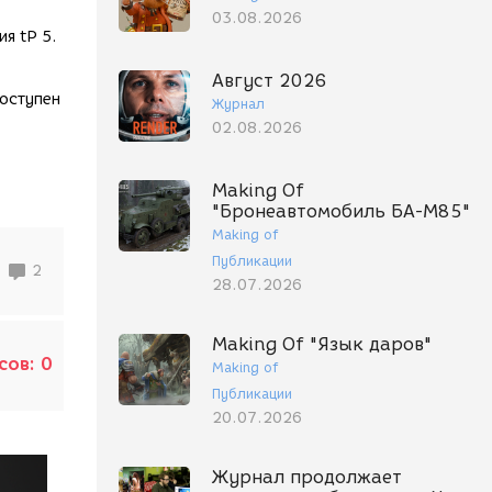
03.08.2026
я tP 5.
Август 2026
доступен
Журнал
02.08.2026
Making Of
"Бронеавтомобиль БА-М85"
Making of
Публикации
2
28.07.2026
Making Of "Язык даров"
сов:
0
Making of
Публикации
20.07.2026
Журнал продолжает