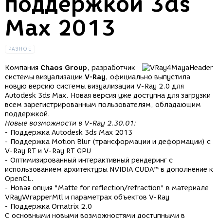
поддержкой 3ds
Max 2013
РАЗНОЕ
Компания
Chaos Group
, разработчик
системы визуализации
V-Ray
, официально выпустила
новую версию системы визуализации V-Ray 2.0 для
Autodesk 3ds Max. Новая версия уже доступна для загрузки
всем зарегистрированным пользователям, обладающим
поддержкой.
Новые возможности в V-Ray 2.30.01:
- Поддержка Autodesk 3ds Max 2013
- Поддержка Motion Blur (трансформации и деформации) с
V-Ray RT и V-Ray RT GPU
- Оптимизированный интерактивный рендеринг с
использованием архитектуры NVIDIA CUDA™ в дополнение к
OpenCL.
- Новая опция "Matte for reflection/refraction" в материале
VRayWrapperMtl и параметрах объектов V-Ray
- Поддержка Ornatrix 2.0
С основными новыми возможностями доступными в