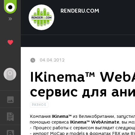
RENDERU.COM
04.04.2012
IKinema™ WebA
Гость
сервис для ан
ГАЛЕРЕЯ
РАЗНОЕ
ПУБЛИКАЦИИ
Компания
IKinema™
из Великобритании, запустил
помощью сервиса
IKinema™ WebAnimate
, вы м
- Процесс работы с сервисом выглядит следую
БЛОГИ
- импорт MoCap и models в форматах FBX или B