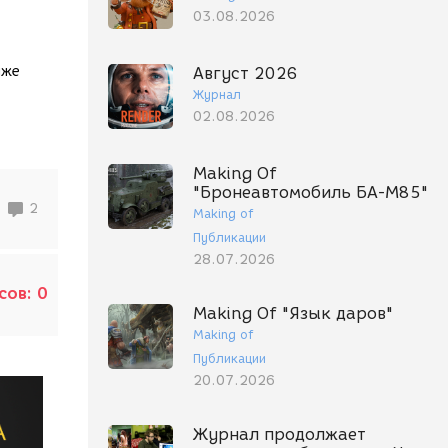
03.08.2026
уже
Август 2026
Журнал
02.08.2026
Making Of
"Бронеавтомобиль БА-М85"
2
Making of
Публикации
28.07.2026
сов:
0
Making Of "Язык даров"
Making of
Публикации
20.07.2026
Журнал продолжает