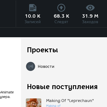
10.0 K
68.3 K
31.9 M
Записей
Следят
Заходов
Проекты
Новости
Новые поступления
узера.
Making Of "Leprechaun"
Making of