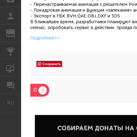
- Перенастраиваемая анимация с решателем Pow
- Покадровая анимация и функция «запекания» 
РАБОТА
- Экспорт в FBX,BVH,DAE,OBJ,DXF и 3DS
В ближайшее время, разработчики планируют вн
сейчас, опробовать сервис в действии, пройдя п
REN
ЖУРНАЛ
Подробнее>>
КОНКУРСЫ
Сохранить
КУРСЫ
ФОРУМ
0
RU
Русский