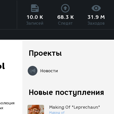
10.0 K
68.3 K
31.9 M
Записей
Следят
Заходов
Проекты
ы
Новости
Новые поступления
волюция
Making Of "Leprechaun"
ных
Making of
е