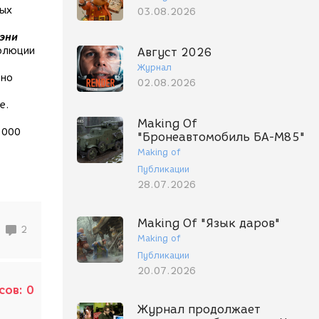
ных
03.08.2026
рэни
волюции
Август 2026
Журнал
ьно
02.08.2026
е.
Making Of
1000
"Бронеавтомобиль БА-М85"
Making of
Публикации
28.07.2026
Making Of "Язык даров"
2
Making of
Публикации
20.07.2026
сов:
0
Журнал продолжает