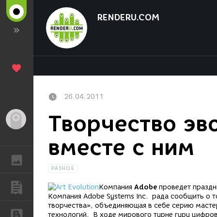
RENDERU.COM
26.04.2011
Творчество эв
Гость
вместе с ним
ГАЛЕРЕЯ
РАЗНОЕ
ПУБЛИКАЦИИ
Компания
Adobe
проведет праздн
Компания Adobe Systems Inc. рада сообщить о т
творчества», объединяющая в себе серию маст
БЛОГИ
технологий. В ходе мирового турне гуру цифро