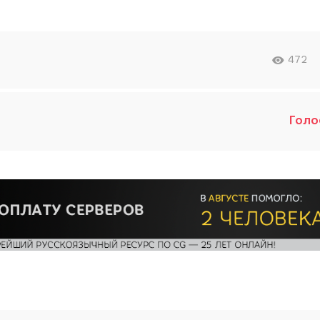
472
Голо