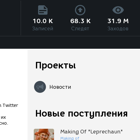
10.0 K
68.3 K
31.9 M
Записей
Следят
Заходов
Проекты
Новости
Новые поступления
 их
сно.
Making Of "Leprechaun"
Making of