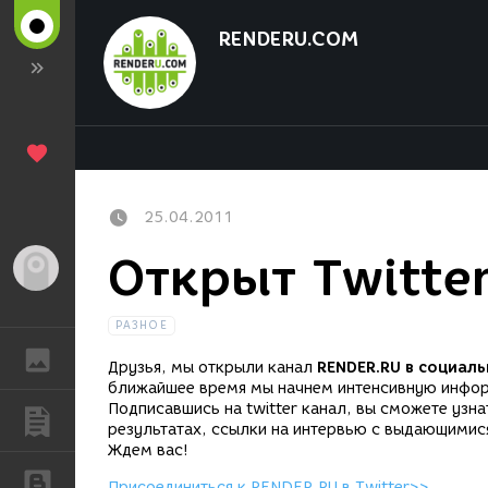
RENDERU.COM
25.04.2011
Открыт Twitte
Гость
РАЗНОЕ
ГАЛЕРЕЯ
Друзья, мы открыли канал
RENDER.RU в социаль
ближайшее время мы начнем интенсивную инфо
Подписавшись на twitter канал, вы сможете узна
ПУБЛИКАЦИИ
результатах, ссылки на интервью с выдающимися
Ждем вас!
БЛОГИ
Присоединиться к RENDER.RU в Twitter>>