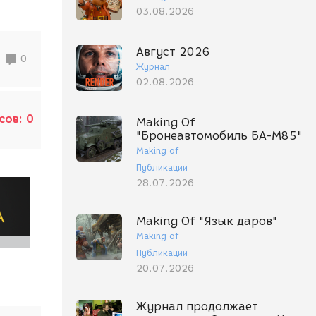
03.08.2026
Август 2026
0
Журнал
02.08.2026
сов:
0
Making Of
"Бронеавтомобиль БА-М85"
Making of
Публикации
28.07.2026
Making Of "Язык даров"
Making of
Публикации
20.07.2026
Журнал продолжает