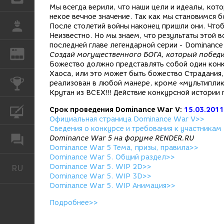
Мы всегда верили, что наши цели и идеалы, кот
некое вечное значение. Так как мы становимся б
РАБОТА
После столетий войны наконец пришли они. Чтоб
Неизвестно. Но мы знаем, что результаты этой 
последней главе легендарной серии - Dominance
REN
ЖУРНАЛ
Создай могущественного БОГА, который победи
Божество должно представлять собой один конк
Хаоса, или это может быть божество Страдания,
КОНКУРСЫ
реализован в любой манере, кроме «мультиплик
Крутан из ВСЕХ!!! Действие конкурсной истори
Срок проведения Dominance War V:
15.03.2011
КУРСЫ
Официальная страница Dominance War V>>
Сведения о конкурсе и требования к участникам
Dominance War 5 на форуме RENDER.RU
ФОРУМ
Dominance War 5 Тема, призы, правила>>
Dominance War 5. Общий раздел>>
Dominance War 5. WIP 2D>>
RU
Русский
Dominance War 5. WIP 3D>>
Dominance War 5. WIP Анимация>>
Подробнее>>