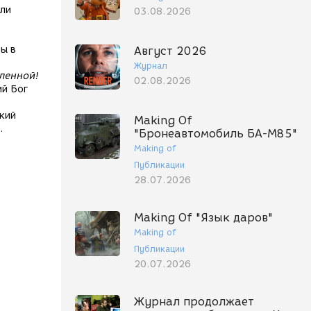
ели
03.08.2026
ды в
Август 2026
Журнал
ленной!
02.08.2026
ий Бог
кий
Making Of
.
"Бронеавтомобиль БА-М85"
Making of
Публикации
28.07.2026
Making Of "Язык даров"
Making of
Публикации
20.07.2026
Журнал продолжает