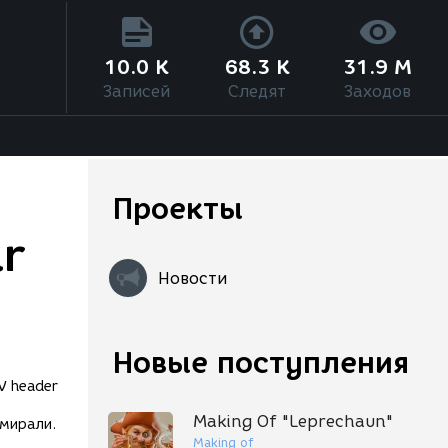
10.0 K
68.3 K
31.9 M
Записей
Следят
Заходов
Проекты
r
Новости
Новые поступления
Making Of "Leprechaun"
умирали.
Making of