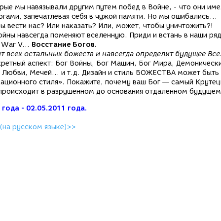
орые мы навязывали другим путем побед в Войне, - что они им
огами, запечатлевая себя в чужой памяти. Но мы ошибались...
ы вести нас? Или наказать? Или, может, чтобы уничтожить?!
войны навсегда поменяют вселенную. Приди и встань в наши ря
 War V...
Восстание Богов.
т всех остальных божеств и навсегда определит будущее Все
ретный аспект: Бог Войны, Бог Машин, Бог Мира, Демоническ
 Любви, Мечей... и т.д. Дизайн и стиль БОЖЕСТВА может быть
ационного стиля». Покажите, почему ваш Бог — самый Крутец
и происходит в разрушенном до основания отдаленном будущем
 года - 02.05.2011 года.
 (на русском языке)>>