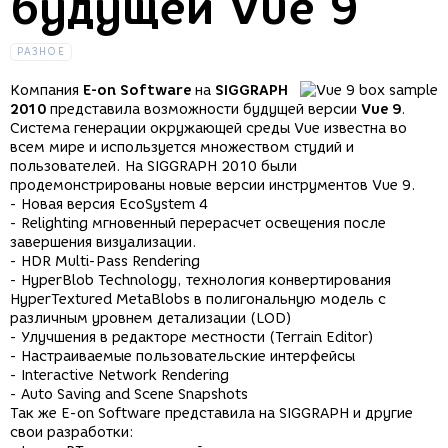
будущей Vue 9
РАЗНОЕ
Компания
E-on Software
на
SIGGRAPH
2010
представила возможности будущей версии
Vue 9
.
Система генерации окружающей среды Vue известна во
всем мире и используется множеством студий и
пользователей. На SIGGRAPH 2010 были
продемонстрированы новые версии инструментов Vue 9.
- Новая версия EcoSystem 4
- Relighting мгновенный перерасчет освещения после
завершения визуализации.
- HDR Multi-Pass Rendering
- HyperBlob Technology, технология конвертирования
HyperTextured MetaBlobs в полигональную модель с
различным уровнем детализации (LOD)
- Улучшения в редакторе местности (Terrain Editor)
- Настраиваемые пользовательские интерфейсы
- Interactive Network Rendering
- Auto Saving and Scene Snapshots
Так же E-on Software представила на SIGGRAPH и другие
свои разработки: