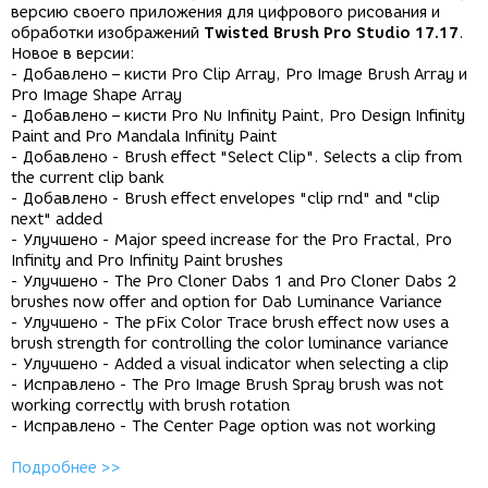
версию своего приложения для цифрового рисования и
обработки изображений
Twisted Brush Pro Studio 17.17
.
Новое в версии:
- Добавлено – кисти Pro Clip Array, Pro Image Brush Array и
Pro Image Shape Array
- Добавлено – кисти Pro Nu Infinity Paint, Pro Design Infinity
Paint and Pro Mandala Infinity Paint
- Добавлено - Brush effect "Select Clip". Selects a clip from
the current clip bank
- Добавлено - Brush effect envelopes "clip rnd" and "clip
next" added
- Улучшено - Major speed increase for the Pro Fractal, Pro
Infinity and Pro Infinity Paint brushes
- Улучшено - The Pro Cloner Dabs 1 and Pro Cloner Dabs 2
brushes now offer and option for Dab Luminance Variance
- Улучшено - The pFix Color Trace brush effect now uses a
brush strength for controlling the color luminance variance
- Улучшено - Added a visual indicator when selecting a clip
- Исправлено - The Pro Image Brush Spray brush was not
working correctly with brush rotation
- Исправлено - The Center Page option was not working
Подробнее >>