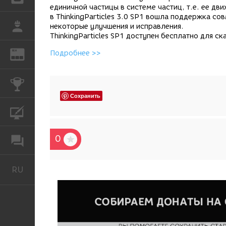
единичной частицы в системе частиц, т.е. ее д
в ThinkingParticles 3.0 SP1 вошла поддержка с
РАБОТА
некоторые улучшения и исправления.
ThinkingParticles SP1 доступен бесплатно для 
REN
Подробнее >>
ЖУРНАЛ
КОНКУРСЫ
Сохранить
КУРСЫ
0
ФОРУМ
RU
Русский