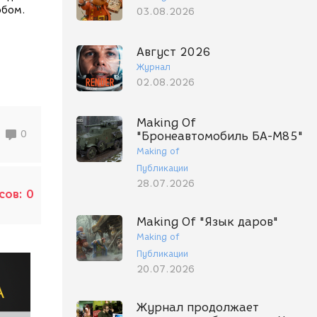
обом.
03.08.2026
Август 2026
Журнал
02.08.2026
Making Of
0
"Бронеавтомобиль БА-М85"
Making of
Публикации
28.07.2026
сов:
0
Making Of "Язык даров"
Making of
Публикации
20.07.2026
Журнал продолжает