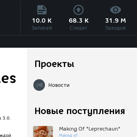
10.0 K
68.3 K
31.9 M
Записей
Следят
Заходов
Проекты
les
Новости
Новые поступления
 3.0.
х
Making Of "Leprechaun"
Making of
аждой