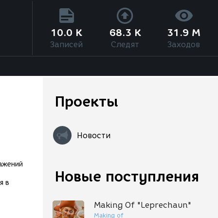
10.0 K
68.3 K
31.9 M
Записей
Следят
Заходов
Проекты
Новости
ражений
Новые поступления
я в
Making Of "Leprechaun"
Making of