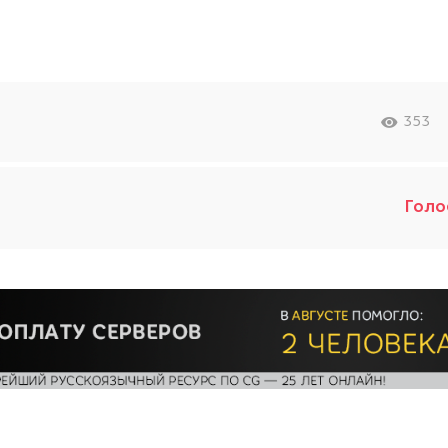
353
Голо