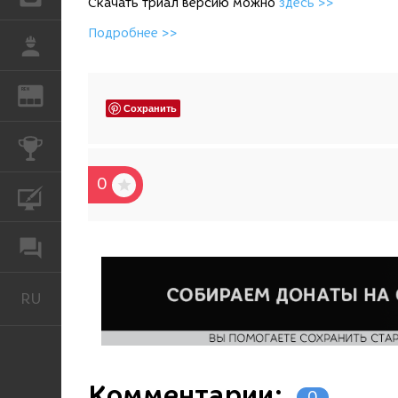
Скачать триал версию можно
здесь >>
Подробнее >>
РАБОТА
REN
ЖУРНАЛ
Сохранить
КОНКУРСЫ
0
КУРСЫ
ФОРУМ
RU
Русский
Комментарии:
0