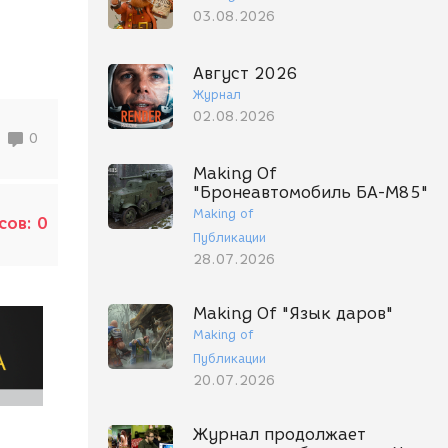
03.08.2026
Август 2026
Журнал
02.08.2026
0
Making Of
"Бронеавтомобиль БА-М85"
Making of
сов:
0
Публикации
28.07.2026
Making Of "Язык даров"
Making of
Публикации
20.07.2026
Журнал продолжает