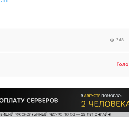
ь >>
348
Голо