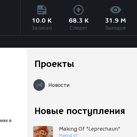
10.0 K
68.3 K
31.9 M
Записей
Следят
Заходов
Проекты
Новости
Новые поступления
иях в
Making Of "Leprechaun"
Making of