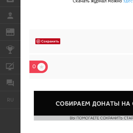
Скачать журнал можно
здес
РАБОТА
REN
ЖУРНАЛ
Сохранить
КОНКУРСЫ
КУРСЫ
0
ФОРУМ
RU
Русский