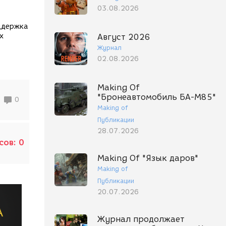
03.08.2026
ддержка
х
Август 2026
Журнал
02.08.2026
Making Of
"Бронеавтомобиль БА-М85"
0
Making of
Публикации
28.07.2026
сов:
0
Making Of "Язык даров"
Making of
Публикации
20.07.2026
Журнал продолжает