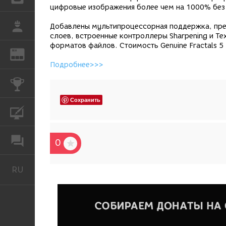
цифровые изображения более чем на 1000% без 
РАБОТА
Добавлены мультипроцессорная поддержка, пре
слоев, встроенные контроллеры Sharpening и Tex
форматов файлов. Стоимость Genuine Fractals 5
REN
ЖУРНАЛ
Подробнее>>>
КОНКУРСЫ
Сохранить
КУРСЫ
ФОРУМ
0
RU
Русский