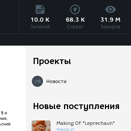
10.0 K
68.3 K
31.9 M
Записей
Следят
Заходов
Проекты
Новости
Новые поступления
s 5
и
ния,
Making Of "Leprechaun"
ьский
Making of