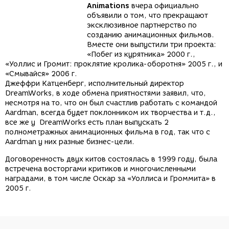
Animations
вчера официально
объявили о том, что прекращают
эксклюзивное партнерство по
созданию анимационных фильмов.
Вместе они выпустили три проекта:
«Побег из курятника» 2000 г.,
«
Уоллис и Громит: проклятие кролика-оборотня» 2005 г., и
«Смывайся» 2006 г.
Джеффри Катценберг, исполнительный директор
DreamWorks, в ходе обмена приятностями заявил, что,
несмотря на то, что он был счастлив работать с командой
Aardman, всегда будет поклонником их творчества и т.д.,
все же у DreamWorks есть план выпускать 2
полнометражных анимационных фильма в год, так что с
Aardman у них разные бизнес-цели.
Договоренность двух китов состоялась в 1999 году, была
встречена восторгами критиков и многочисленными
наградами, в том числе Оскар за «Уоллиса и Громмита» в
2005 г.