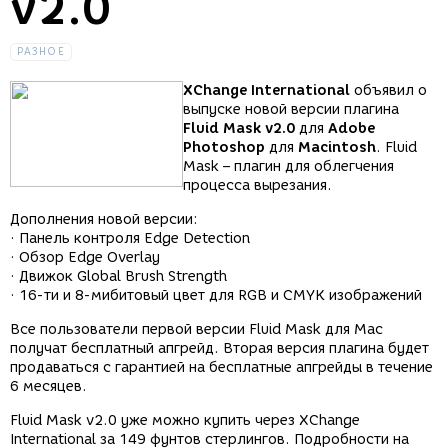
v2.0
РАЗНОЕ
XChange International
объявил о
выпуске новой версии плагина
Fluid Mask v2.0
для
Adobe
Photoshop
для
Macintosh
. Fluid
Mask – плагин для облегчения
процесса вырезания.
Дополнения новой версии:
· Панель контроля Edge Detection
· Обзор Edge Overlay
· Движок Global Brush Strength
· 16-ти и 8-мибитовый цвет для RGB и CMYK изображений
Все пользователи первой версии Fluid Mask для Mac
получат бесплатный апгрейд. Вторая версия плагина будет
продаваться с гарантией на бесплатные апгрейды в течение
6 месяцев.
Fluid Mask v2.0 уже можно купить через XChange
International за 149 фунтов стерлингов. Подробности на