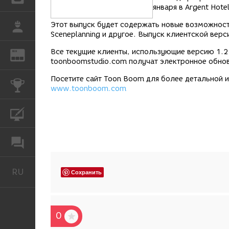
января в Argent Hotel
Этот выпуск будет содержать новые возможности,
РАБОТА
Sceneplanning и другое. Выпуск клиентской верс
Все текущие клиенты, использующие версию 1.2
REN
ЖУРНАЛ
toonboomstudio.com получат электронное обно
Посетите сайт Toon Boom для более детальной 
КОНКУРСЫ
www.toonboom.com
КУРСЫ
ФОРУМ
RU
Русский
Сохранить
0