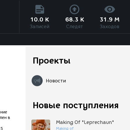
10.0 K
68.3 K
31.9 M
Записей
Следят
Заходов
Проекты
Новости
Новые поступления
ение
лен в
Making Of "Leprechaun"
Making of
 5