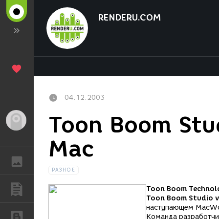
RENDERU.COM
04.12.2003
Toon Boom Stud
Гость
Mac
ГАЛЕРЕЯ
РАЗНОЕ
ПУБЛИКАЦИИ
Toon Boom Technol
Toon Boom Studio v
наступающем MacWorl
БЛОГИ
Команда разработчик