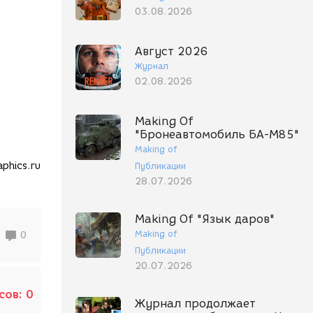
03.08.2026
Август 2026
Журнал
02.08.2026
Making Of
"Бронеавтомобиль БА-М85"
Making of
phics.ru
Публикации
28.07.2026
Making Of "Язык даров"
Making of
0
Публикации
20.07.2026
сов:
0
Журнал продолжает