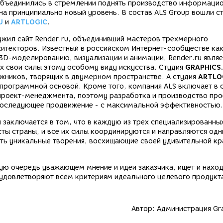
объединились в стремлении поднять производство информаци
на принципиально новый уровень. В состав ALS Group вошли с
U
и
ARTLOGIC
.
жил сайт Render.ru, объединивший мастеров трехмерного
итекторов. Известный в российском Интернет-сообществе ка
3D-моделированию, визуализации и анимации, Render.ru являе
х свои силы этому особому виду искусства. Студия
GRAPHICS
жников, творящих в двумерном пространстве. А студия
ARTLO
 программной основой. Кроме того, компания ALS включает в 
 проект-менеджмента, поэтому разработка и производство про
 последующее продвижение - с максимальной эффективностью.
заключается в том, что в каждую из трех специализированны
ты страны, и все их силы координируются и направляются од
ать уникальные творения, восхищающие своей удивительной к
ую очередь уважающем мнение и идеи заказчика, ищет и нахо
удовлетворяют всем критериям идеального целевого продукт
Автор:
Администрация Gra