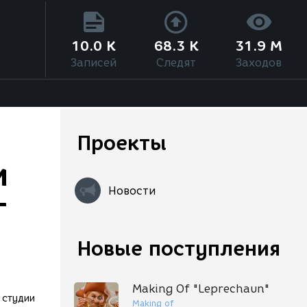
10.0 K
68.3 K
31.9 M
Записей
Следят
Заходов
Проекты
и
Новости
г
Новые поступления
Making Of "Leprechaun"
 студии
Making of