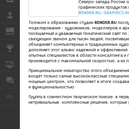
Северо-запада России 
графических продуктов 
RENDER.RU
,
GRAPHICS.R
РАБОТА
Толчком к образованию студии
RENDER.RU
послу
моделирования - художников, моделлеров и арх
REN
ЖУРНАЛ
посещаемый и уважаемый тематический сайт по 
связующим звеном для тысяч людей, посвятивши
объединяет компьютерных и традиционных худо
КОНКУРСЫ
дополняет этот альянс надежной и эффективной
опытных специалистов в области консалтинга и
производится с максимальной скоростью, а их
КУРСЫ
Принципиальное новаторство этого объединения 
входят только самые высококлассные специалис
ФОРУМ
мощным центром, что позволяет в итоге создав
и функциональностью.
RU
Русский
Группа в совместном творческом поиске, в перв
нетривиальные, комплексные решения, которые 