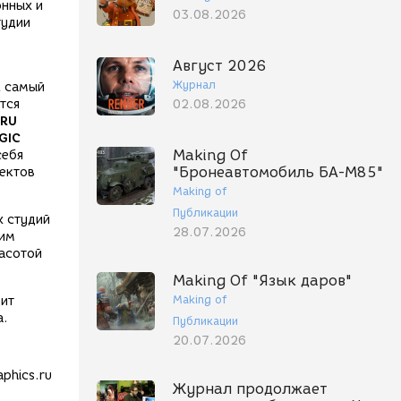
онных и
03.08.2026
тудии
Август 2026
Журнал
к самый
02.08.2026
тся
.RU
GIC
Making Of
себя
"Бронеавтомобиль БА-М85"
ектов
Making of
Публикации
х студий
28.07.2026
ним
расотой
Making Of "Язык даров"
Making of
дит
а.
Публикации
20.07.2026
phics.ru
Журнал продолжает