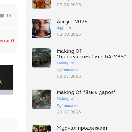
03.08.2026
15
Август 2026
Журнал
02.08.2026
сов:
0
Making Of
"Бронеавтомобиль БА-М85"
Making of
Публикации
28.07.2026
Making Of "Язык даров"
Making of
Публикации
20.07.2026
Журнал продолжает