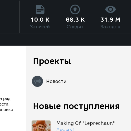
10.0 K
68.3 K
31.9 M
Записей
Следят
Заходов
Проекты
Новости
н ряд
Новые поступления
ости,
ановка
Making Of "Leprechaun"
Making of