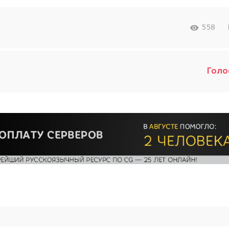
558
Голо