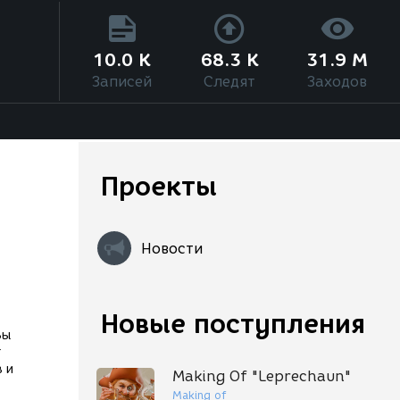
10.0 K
68.3 K
31.9 M
Записей
Следят
Заходов
Проекты
Новости
Новые поступления
Вы
т
 и
Making Of "Leprechaun"
Making of