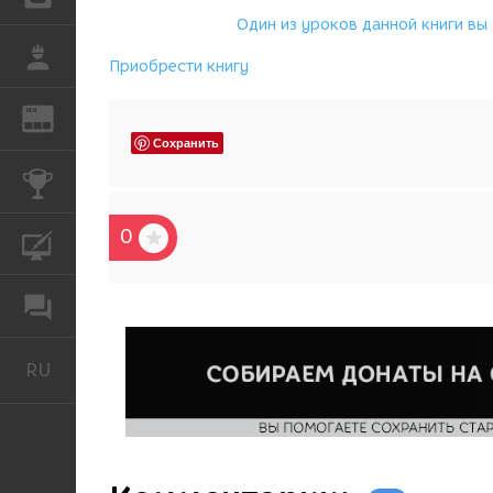
Один из уроков данной книги вы
РАБОТА
Приобрести книгу
REN
ЖУРНАЛ
Сохранить
КОНКУРСЫ
0
КУРСЫ
ФОРУМ
RU
Русский