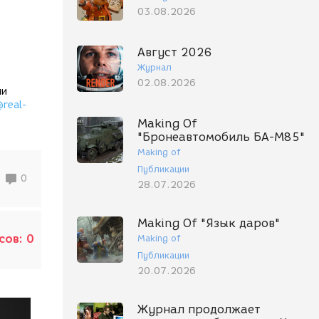
03.08.2026
Август 2026
Журнал
02.08.2026
ли
@real-
Making Of
"Бронеавтомобиль БА-М85"
Making of
Публикации
0
28.07.2026
Making Of "Язык даров"
сов:
0
Making of
Публикации
20.07.2026
Журнал продолжает