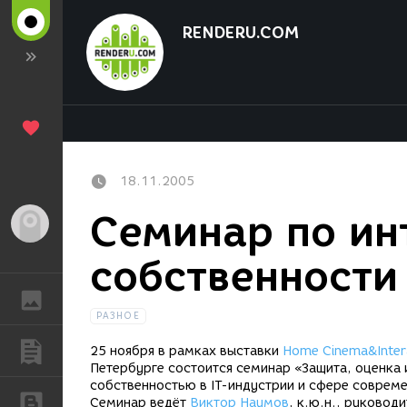
RENDERU.COM
18.11.2005
Семинар по ин
Гость
собственности 
ГАЛЕРЕЯ
РАЗНОЕ
ПУБЛИКАЦИИ
25 ноября в рамках выставки
Home Cinema&Inter
Петербурге состоится семинар «Защита, оценка
собственностью в IT-индустрии и сфере соврем
БЛОГИ
Семинар ведёт
Виктор Наумов
, к.ю.н., руковод