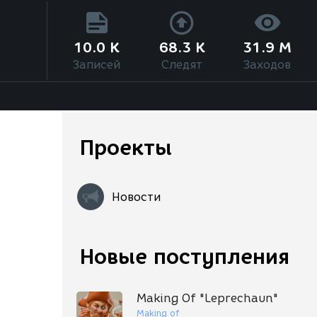
10.0 K
68.3 K
31.9 M
Записей
Следят
Заходов
Проекты
Новости
Новые поступления
Making Of "Leprechaun"
Making of