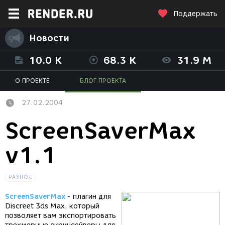
Поддержать
Новости
10.0 K
68.3 K
31.9 M
О ПРОЕКТЕ
БЛОГ ПРОЕКТА
27.02.2004
ScreenSaverMax
v1.1
РАЗНОЕ
ScreenSaverMax
- плагин для
Discreet 3ds Max, который
позволяет вам экспортировать