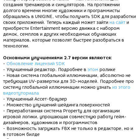
создания тренажеров и симуляторов. На протяжении
долгого времени многие художники и программисты
обращались в UNIGINE, чтобы получить SDK для разработки
своих приложений. Теперь каждый может зайти
на сайт
и
приобрести Entertainment версию движка с набором
демок, семплов и других необходимых обучающих
материалов, которые позволят быстрее разобраться в
технологии.
Основными улучшениями 2.7 версии являются:
-
Обновление лицензий SDK
- Улучшенный редактор. Подробнее в
этом
ролике
- Новая система глобальной иллюминации, абсолютно не
требующая UV-развертки для 3D-моделей. Подробнее про
систему глобальной иллюминации можно узнать
из этого
видеотуториала
- Улучшенный Ассет-браузер
- Множество улучшений шейдинга поверхностей
- Переработанная система Property для организации
игровой логики, упрощающая совместную работу гейм-
дизайнеров, художников и программистов
- Возможность загружать FBX не только в редакторе, но и
в готовом билде