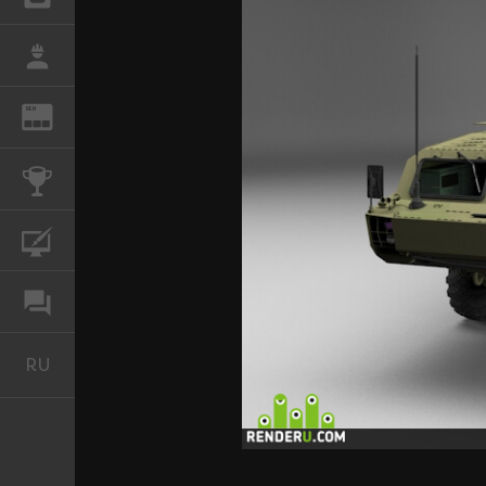
РАБОТА
REN
ЖУРНАЛ
КОНКУРСЫ
КУРСЫ
ФОРУМ
RU
Русский