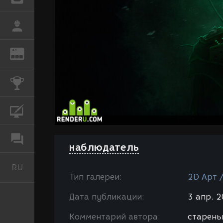
РАБОТА
REN
ЖУРНАЛ
КОНКУРСЫ
КУРСЫ
ФОРУМ
наблюдатель
RU
Русский
Тип галереи:
2D Арт 
Дата публикации:
3 апр. 2
Комментарий автора:
старень