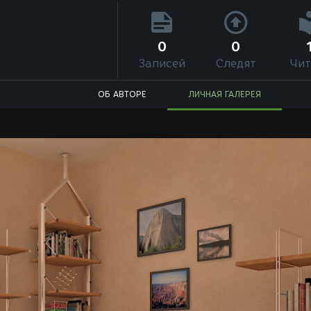
0
0
Записей
Следят
Чит
ОБ АВТОРЕ
ЛИЧНАЯ ГАЛЕРЕЯ