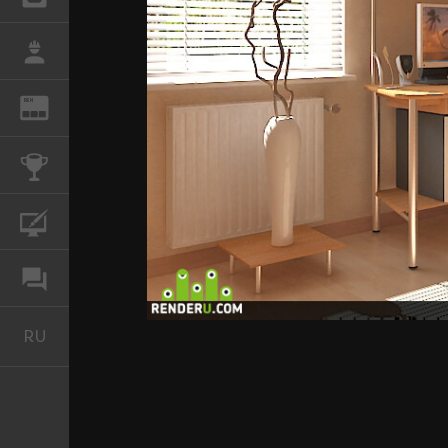
РАБОТА
REN
ЖУРНАЛ
КОНКУРСЫ
КУРСЫ
ФОРУМ
RU
Русский