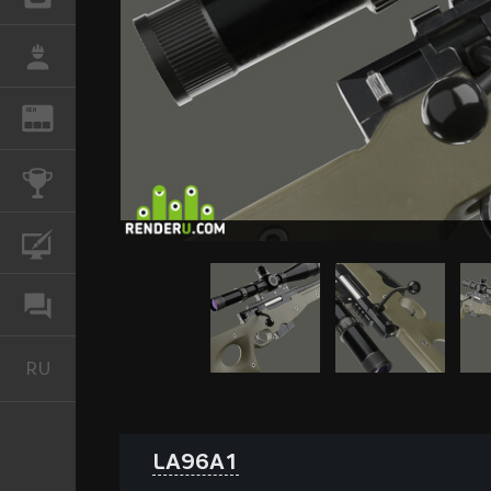
РАБОТА
REN
ЖУРНАЛ
КОНКУРСЫ
КУРСЫ
ФОРУМ
RU
Русский
LA96A1