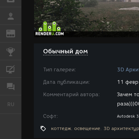
РАБОТА
REN
ЖУРНАЛ
Обычный дом
КОНКУРСЫ
КУРСЫ
Тип галереи:
3D Архи
Дата публикации:
11 февр.
ФОРУМ
Комментарий автора:
Зачем т
раза)))00
RU
Русский
Софт:
Autodesk 3
коттедж
освещение
3D архитекту