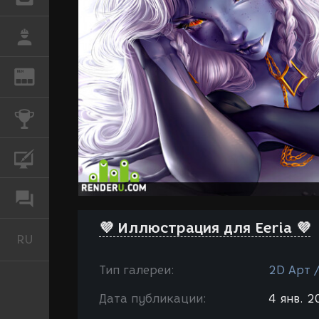
РАБОТА
REN
ЖУРНАЛ
КОНКУРСЫ
КУРСЫ
ФОРУМ
💜 Иллюстрация для Eeria 💜
RU
Русский
Тип галереи:
2D Арт 
Дата публикации:
4 янв. 2