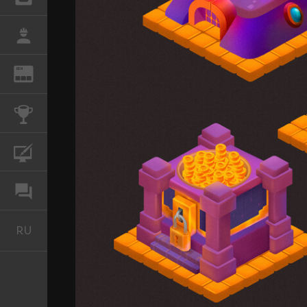
РАБОТА
REN
ЖУРНАЛ
КОНКУРСЫ
КУРСЫ
ФОРУМ
RU
Русский