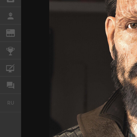
РАБОТА
REN
ЖУРНАЛ
КОНКУРСЫ
КУРСЫ
ФОРУМ
RU
Русский