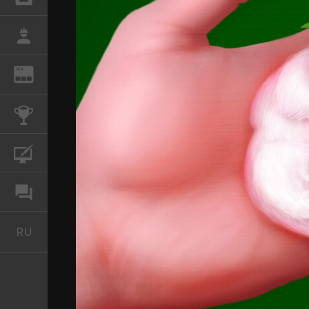
РАБОТА
REN
ЖУРНАЛ
КОНКУРСЫ
КУРСЫ
ФОРУМ
RU
Русский