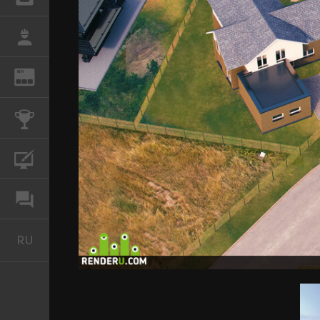
РАБОТА
REN
ЖУРНАЛ
КОНКУРСЫ
КУРСЫ
ФОРУМ
RU
Русский