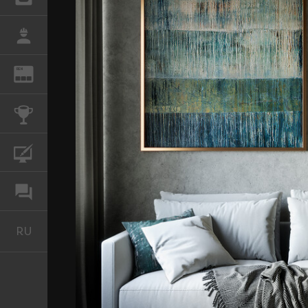
РАБОТА
REN
ЖУРНАЛ
КОНКУРСЫ
КУРСЫ
ФОРУМ
RU
Русский