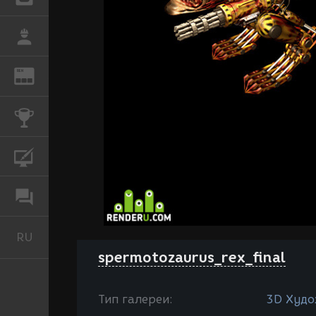
РАБОТА
REN
ЖУРНАЛ
КОНКУРСЫ
КУРСЫ
ФОРУМ
RU
Русский
spermotozaurus_rex_final
Тип галереи:
3D Худо