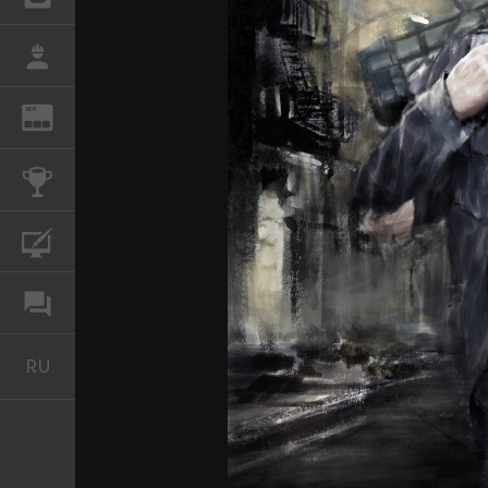
РАБОТА
REN
ЖУРНАЛ
КОНКУРСЫ
КУРСЫ
ФОРУМ
RU
Русский