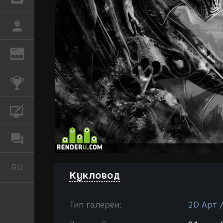
РАБОТА
REN
ЖУРНАЛ
КОНКУРСЫ
КУРСЫ
ФОРУМ
RU
Русский
Кукловод
Тип галереи:
2D Арт 