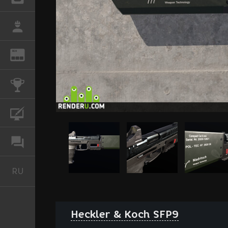
РАБОТА
REN
ЖУРНАЛ
КОНКУРСЫ
КУРСЫ
ФОРУМ
RU
Русский
Heckler & Koch SFP9