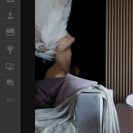
РАБОТА
REN
ЖУРНАЛ
КОНКУРСЫ
КУРСЫ
ФОРУМ
RU
Русский