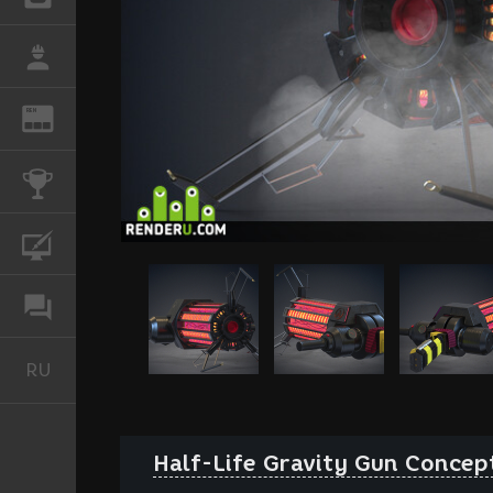
РАБОТА
REN
ЖУРНАЛ
КОНКУРСЫ
КУРСЫ
ФОРУМ
RU
Русский
Half-Life Gravity Gun Concep