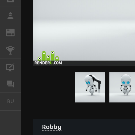
РАБОТА
REN
ЖУРНАЛ
КОНКУРСЫ
КУРСЫ
ФОРУМ
RU
Русский
Robby