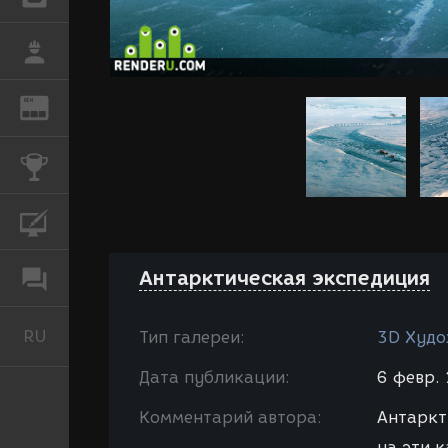
РАБОТА
REN
ЖУРНАЛ
КОНКУРСЫ
КУРСЫ
Антарктическая экспедиция
ФОРУМ
RU
Русский
Тип галереи:
3D Худо
Дата публикации:
6 февр. 
Комментарий автора:
Антаркт
на эти 