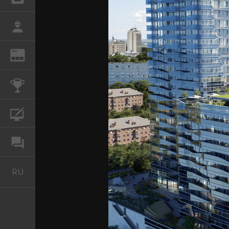
РАБОТА
REN
ЖУРНАЛ
КОНКУРСЫ
КУРСЫ
ФОРУМ
RU
Русский