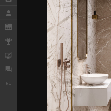
РАБОТА
REN
ЖУРНАЛ
КОНКУРСЫ
КУРСЫ
ФОРУМ
RU
Русский