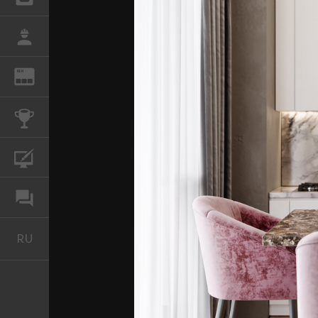
РАБОТА
REN
ЖУРНАЛ
КОНКУРСЫ
КУРСЫ
ФОРУМ
RU
Русский