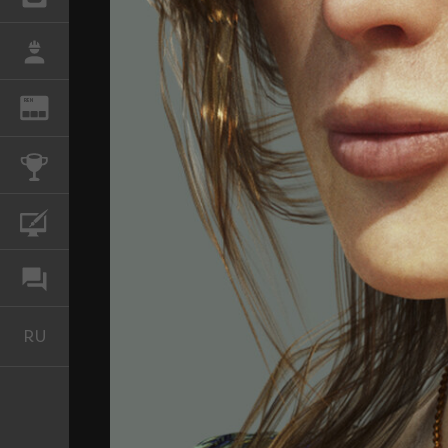
РАБОТА
REN
ЖУРНАЛ
КОНКУРСЫ
КУРСЫ
ФОРУМ
RU
Русский