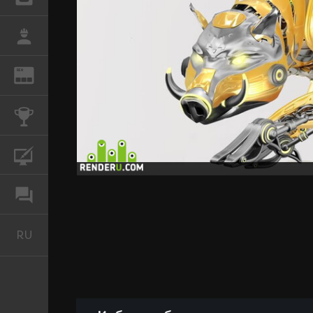
РАБОТА
REN
ЖУРНАЛ
КОНКУРСЫ
КУРСЫ
ФОРУМ
RU
Русский