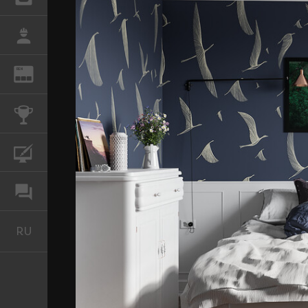
РАБОТА
REN
ЖУРНАЛ
КОНКУРСЫ
КУРСЫ
ФОРУМ
RU
Русский