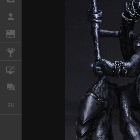
РАБОТА
REN
ЖУРНАЛ
КОНКУРСЫ
КУРСЫ
ФОРУМ
RU
Русский