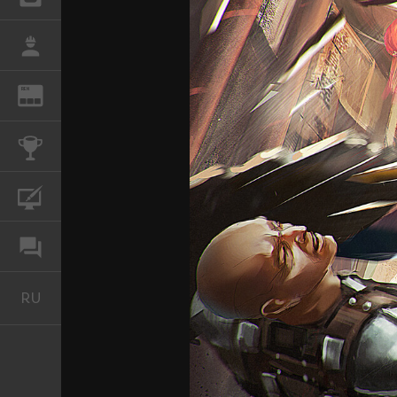
РАБОТА
REN
ЖУРНАЛ
КОНКУРСЫ
КУРСЫ
ФОРУМ
RU
Русский