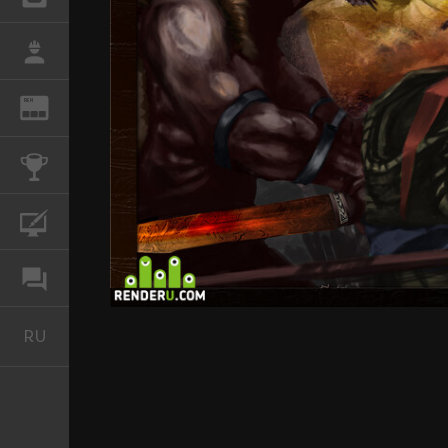
РАБОТА
REN
ЖУРНАЛ
КОНКУРСЫ
КУРСЫ
ФОРУМ
RU
Русский